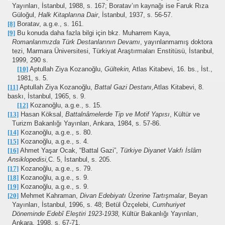
Yayınları, İstanbul, 1988, s. 167; Boratav’ın kaynağı ise Faruk Rıza
Güloğul,
Halk Kitaplarına Dair
, İstanbul, 1937, s. 56-57.
[8]
Boratav, a.g.e., s. 161.
[9]
Bu konuda daha fazla bilgi için bkz. Muharrem Kaya,
Romanlarımızda Türk Destanlarının Devamı
, yayınlanmamış doktora
tezi, Marmara Üniversitesi, Türkiyat Araştırmaları Enstitüsü, İstanbul,
1999, 290 s.
[10]
Aptullah Ziya Kozanoğlu,
Gültekin,
Atlas Kitabevi, 16. bs., İst.,
1981, s. 5.
[11]
Aptullah Ziya Kozanoğlu,
Battal Gazi Destanı,
Atlas Kitabevi, 8.
baskı, İstanbul, 1965, s. 9.
[12]
Kozanoğlu, a.g.e., s. 15.
[13]
Hasan Köksal,
Battalnâmelerde Tip ve Motif Yapısı
, Kültür ve
Turizm Bakanlığı Yayınları, Ankara, 1984, s. 57-86.
[14]
Kozanoğlu, a.g.e., s. 80.
[15]
Kozanoğlu, a.g.e., s. 4.
[16]
Ahmet Yaşar Ocak, “Battal Gazi”,
Türkiye Diyanet Vakfı İslâm
Ansiklopedisi,
C. 5, İstanbul, s. 205.
[17]
Kozanoğlu, a.g.e., s. 79.
[18]
Kozanoğlu, a.g.e., s. 9.
[19]
Kozanoğlu, a.g.e., s. 9.
[20]
Mehmet Kahraman,
Divan Edebiyatı Üzerine Tartışmalar
, Beyan
Yayınları, İstanbul, 1996, s. 48; Betül Özçelebi,
Cumhuriyet
Döneminde Edebî Eleştiri 1923-1938,
Kültür Bakanlığı Yayınları,
Ankara, 1998, s. 67-71.