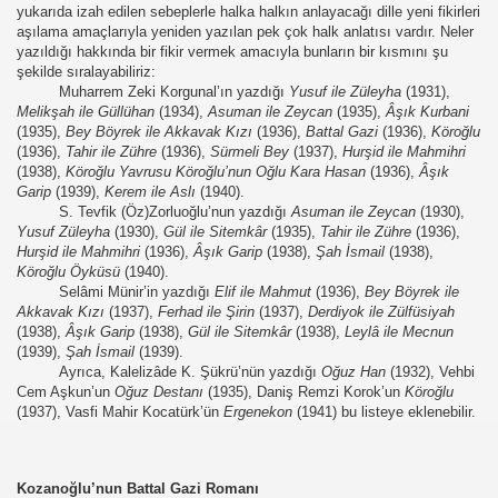
yukarıda izah edilen sebeplerle halka halkın anlayacağı dille yeni fikirleri
aşılama amaçlarıyla yeniden yazılan pek çok halk anlatısı vardır. Neler
yazıldığı hakkında bir fikir vermek amacıyla bunların bir kısmını şu
şekilde sıralayabiliriz:
Muharrem Zeki Korgunal’ın yazdığı
Yusuf ile Züleyha
(1931),
Melikşah ile Güllühan
(1934),
Asuman ile
Zeycan
(1935),
Âşık Kurbani
(1935),
Bey Böyrek ile Akkavak Kızı
(1936),
Battal Gazi
(1936),
Köroğlu
(1936),
Tahir
ile Zühre
(1936),
Sürmeli Bey
(1937),
Hurşid ile Mahmihri
(1938),
Köroğlu Yavrusu Köroğlu’nun Oğlu Kara Hasan
(1936),
Âşık
Garip
(1939),
Kerem ile Aslı
(1940).
S. Tevfik (Öz)Zorluoğlu’nun yazdığı
Asuman ile Zeycan
(1930),
Yusuf Züleyha
(1930),
Gül ile Sitemkâr
(1935),
Tahir ile Zühre
(1936),
Hurşid ile Mahmihri
(1936),
Âşık Garip
(1938),
Şah İsmail
(1938),
Köroğlu Öyküsü
(1940).
Selâmi Münir’in yazdığı
Elif ile Mahmut
(1936),
Bey Böyrek ile
Akkavak Kızı
(1937),
Ferhad ile Şirin
(1937),
Derdiyok ile Zülfüsiyah
(1938),
Âşık Garip
(1938),
Gül ile Sitemkâr
(1938),
Leylâ ile Mecnun
(1939),
Şah İsmail
(1939).
Ayrıca, Kalelizâde K. Şükrü’nün yazdığı
Oğuz Han
(1932), Vehbi
Cem Aşkun’un
Oğuz Destanı
(1935), Daniş Remzi Korok’un
Köroğlu
(1937), Vasfi Mahir Kocatürk’ün
Ergenekon
(1941) bu listeye eklenebilir.
Kozanoğlu’nun Battal Gazi Romanı