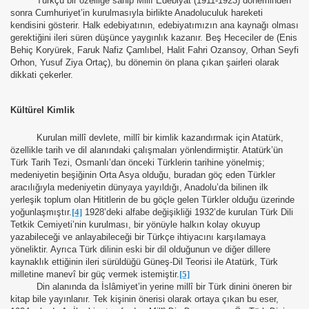
Türkçü bir özelliğe sahip Millî Edebiyat (1911-1923) döneminden
sonra Cumhuriyet’in kurulmasıyla birlikte Anadoluculuk hareketi
kendisini gösterir. Halk edebiyatının, edebiyatımızın ana kaynağı olması
gerektiğini ileri süren düşünce yaygınlık kazanır. Beş Hececiler de (Enis
Behiç Koryürek, Faruk Nafiz Çamlıbel, Halit Fahri Ozansoy, Orhan Seyfi
Orhon, Yusuf Ziya Ortaç), bu dönemin ön plana çıkan şairleri olarak
dikkati çekerler.
Kültürel Kimlik
Kurulan millî devlete, millî bir kimlik kazandırmak için Atatürk,
özellikle tarih ve dil alanındaki çalışmaları yönlendirmiştir. Atatürk’ün
Türk Tarih Tezi, Osmanlı’dan önceki Türklerin tarihine yönelmiş;
medeniyetin beşiğinin Orta Asya olduğu, buradan göç eden Türkler
aracılığıyla medeniyetin dünyaya yayıldığı, Anadolu’da bilinen ilk
ri
yerleşik toplum olan Hititlerin de bu göçle gelen Türkler olduğu üzerinde
yoğunlaşmıştır.
[4]
1928’deki alfabe değişikliği 1932’de kurulan Türk Dili
Tetkik Cemiyeti’nin kurulması, bir yönüyle halkın kolay okuyup
Mektuplar
yazabileceği ve anlayabileceği bir Türkçe ihtiyacını karşılamaya
yöneliktir. Ayrıca Türk dilinin eski bir dil olduğunun ve diğer dillere
kaynaklık ettiğinin ileri sürüldüğü Güneş-Dil Teorisi ile Atatürk, Türk
milletine manevî bir güç vermek istemiştir.
[5]
Din alanında da İslâmiyet’in yerine millî bir Türk dinini öneren bir
kitap bile yayınlanır. Tek kişinin önerisi olarak ortaya çıkan bu eser,