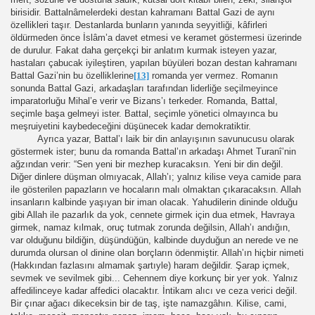
birisidir. Battalnâmelerdeki destan kahramanı Battal Gazi de aynı
özellikleri taşır. Destanlarda bunların yanında seyyitliği, kâfirleri
öldürmeden önce İslâm’a davet etmesi ve keramet göstermesi üzerinde
de durulur. Fakat daha gerçekçi bir anlatım kurmak isteyen yazar,
hastaları çabucak iyileştiren, yapılan büyüleri bozan destan kahramanı
Battal Gazi’nin bu özelliklerine
[13]
romanda yer vermez. Romanın
sonunda Battal Gazi, arkadaşları tarafından liderliğe seçilmeyince
imparatorluğu Mihal’e verir ve Bizans’ı terkeder. Romanda, Battal,
seçimle başa gelmeyi ister. Battal, seçimle yönetici olmayınca bu
meşruiyetini kaybedeceğini düşünecek kadar demokratiktir.
Ayrıca yazar, Battal’ı laik bir din anlayışının savunucusu olarak
göstermek ister; bunu da romanda Battal’ın arkadaşı Ahmet Turanî’nin
ağzından verir: “Sen yeni bir mezhep kuracaksın. Yeni bir din değil.
Diğer dinlere düşman olmıyacak, Allah’ı; yalnız kilise veya camide para
ile gösterilen papazların ve hocaların malı olmaktan çıkaracaksın. Allah
insanların kalbinde yaşıyan bir iman olacak. Yahudilerin dininde olduğu
gibi Allah ile pazarlık da yok, cennete girmek için dua etmek, Havraya
girmek, namaz kılmak, oruç tutmak zorunda değilsin, Allah’ı andığın,
var olduğunu bildiğin, düşündüğün, kalbinde duyduğun an nerede ve ne
durumda olursan ol dinine olan borçların ödenmiştir. Allah’ın hiçbir nimeti
(Hakkından fazlasını almamak şartıyle) haram değildir. Şarap içmek,
sevmek ve sevilmek gibi... Cehennem diye korkunç bir yer yok. Yalnız
affedilinceye kadar affedici olacaktır. İntikam alıcı ve ceza verici değil.
Bir çınar ağacı dikeceksin bir de taş, işte namazgâhın. Kilise, cami,