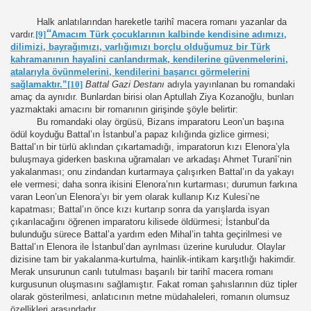
Halk anlatılarından hareketle tarihî macera romanı yazanlar da
“
vardır.
[9]
Amacım Türk çocuklarının kalbinde kendisine adımızı,
dilimizi, bayrağımızı, varlığımızı borçlu olduğumuz bir Türk
kahramanının hayalini canlandırmak, kendilerine güvenmelerini,
atalarıyla övünmelerini, kendilerini başarıcı görmelerini
sağlamaktır.”
[10]
Battal Gazi Destanı
adıyla yayınlanan bu romandaki
amaç da aynıdır.
Bunlardan birisi olan Aptullah Ziya Kozanoğlu, bunları
yazmaktaki amacını bir romanının girişinde şöyle belirtir:
Bu romandaki olay örgüsü, Bizans imparatoru Leon’un başına
ödül koyduğu Battal’ın İstanbul’a papaz kılığında gizlice girmesi;
Battal’ın bir türlü aklından çıkartamadığı, imparatorun kızı Elenora’yla
buluşmaya giderken baskına uğramaları ve arkadaşı Ahmet Turanî’nin
yakalanması; onu zindandan kurtarmaya çalışırken Battal’ın da yakayı
ele vermesi; daha sonra ikisini Elenora’nın kurtarması; durumun farkına
varan Leon’un Elenora’yı bir yem olarak kullanıp Kız Kulesi’ne
kapatması; Battal’ın önce kızı kurtarıp sonra da yarışlarda isyan
çıkarılacağını öğrenen imparatoru kilisede öldürmesi; İstanbul’da
bulunduğu sürece Battal’a yardım eden Mihal’in tahta geçirilmesi ve
Battal’ın Elenora ile İstanbul’dan ayrılması üzerine kuruludur. Olaylar
dizisine tam bir yakalanma-kurtulma, hainlik-intikam karşıtlığı hakimdir.
Merak unsurunun canlı tutulması başarılı bir tarihî macera romanı
kurgusunun oluşmasını sağlamıştır. Fakat roman şahıslarının düz tipler
olarak gösterilmesi, anlatıcının metne müdahaleleri, romanın olumsuz
özellikleri arasındadır.