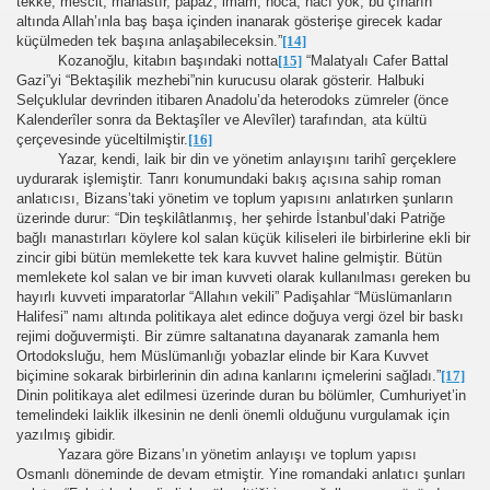
tekke, mescit, manastır, papaz, imam, hoca, hacı yok, bu çınarın
altında Allah’ınla baş başa içinden inanarak gösterişe girecek kadar
küçülmeden tek başına anlaşabileceksin.”
[14]
Kozanoğlu, kitabın başındaki notta
[15]
“Malatyalı Cafer Battal
Gazi”yi “Bektaşilik mezhebi”nin kurucusu olarak gösterir. Halbuki
Selçuklular devrinden itibaren Anadolu’da heterodoks zümreler (önce
Kalenderîler sonra da Bektaşîler ve Alevîler) tarafından, ata kültü
çerçevesinde yüceltilmiştir.
[16]
Yazar, kendi, laik bir din ve yönetim anlayışını tarihî gerçeklere
uydurarak işlemiştir. Tanrı konumundaki bakış açısına sahip roman
anlatıcısı, Bizans’taki yönetim ve toplum yapısını anlatırken şunların
üzerinde durur: “Din teşkilâtlanmış, her şehirde İstanbul’daki Patriğe
bağlı manastırları köylere kol salan küçük kiliseleri ile birbirlerine ekli bir
zincir gibi bütün memlekette tek kara kuvvet haline gelmiştir. Bütün
memlekete kol salan ve bir iman kuvveti olarak kullanılması gereken bu
hayırlı kuvveti imparatorlar “Allahın vekili” Padişahlar “Müslümanların
Halifesi” namı altında politikaya alet edince doğuya vergi özel bir baskı
rejimi doğuvermişti. Bir zümre saltanatına dayanarak zamanla hem
Ortodoksluğu, hem Müslümanlığı yobazlar elinde bir Kara Kuvvet
biçimine sokarak birbirlerinin din adına kanlarını içmelerini sağladı.”
[17]
Dinin politikaya alet edilmesi üzerinde duran bu bölümler, Cumhuriyet’in
temelindeki laiklik ilkesinin ne denli önemli olduğunu vurgulamak için
yazılmış gibidir.
Yazara göre Bizans’ın yönetim anlayışı ve toplum yapısı
Osmanlı döneminde de devam etmiştir. Yine romandaki anlatıcı şunları