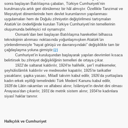
sonra başlayan Batılılaşma çabaları, Türkiye Cumhuriyeti’nin
kurulmasıyla artık geri dönülemez bir hâl almıştır. Özellikle Tanzimat ve
imi
Meşrutiyet dönemlerinde hem devlet kurumlarının yapılanması
uygulamaları hem de Doğulu zihniyetin değiştirilmesi tartışmaları
Atatürk’ün önderliğinde kurulan Türkiye Cumhuriyeti’nin temellerinin
oluşumunda belirleyici rol oynamıştır.
Osmanlı’dan beri başlayan Batılılaşma hareketleri bilhassa
teknolojinin alınması noktasında yoğunlaşmışken Atatürk’ün
yönlendirmesiyle “hayat görüşü ve davranışındaki” değişiklikle tam bir
çağdaşlaşma yoluna girmiştir.
[2]
Cumhuriyet’in kuruluşundan başlayarak yapılan devrimleri kısaca
belirtirsek bu zihniyet değişikliğinin temelleri de ortaya çıkar.
1922’de saltanat kaldırılır, 1924’te halifelik, şer’î mahkemeler,
şeyhülislâmlık kaldırılır ve medreseler kapatılır, 1925’te tarikatler
yasaklanır, şapka yasası, Miladî takvim kabul edilir, 1926’da yurttaşlara
kadın erkek eşitliği temelindeki Türk Medenî Kanunu kabul edilir,
1928’de Lâtin rakamları ve alfabesi alınır, İslâmiyet’in devlet dini olması
Anayasa’dan çıkarılır, 1931’de metrik sistem alınır, 1934’te kadınlara
siyasî haklar tanınır.
Halkçılık ve Cumhuriyet