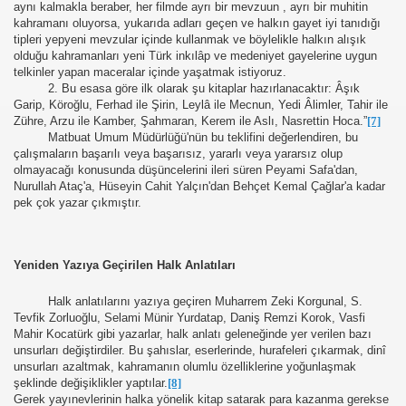
aynı kalmakla beraber, her filmde ayrı bir mevzuun , ayrı bir muhitin
kahramanı oluyorsa, yukarıda adları geçen ve halkın gayet iyi tanıdığı
tipleri yepyeni mevzular içinde kullanmak ve böylelikle halkın alışık
olduğu kahramanları yeni Türk inkılâp ve medeniyet gayelerine uygun
telkinler yapan maceralar içinde yaşatmak istiyoruz.
2. Bu esasa göre ilk olarak şu kitaplar hazırlanacaktır: Âşık
Garip, Köroğlu, Ferhad ile Şirin, Leylâ ile Mecnun, Yedi Âlimler, Tahir ile
Zühre, Arzu ile Kamber, Şahmaran, Kerem ile Aslı, Nasrettin Hoca.”
[7]
Matbuat Umum Müdürlüğü'nün bu teklifini değerlendiren, bu
çalışmaların başarılı veya başarısız, yararlı veya yararsız olup
olmayacağı konusunda düşüncelerini ileri süren Peyami Safa'dan,
Nurullah Ataç'a, Hüseyin Cahit Yalçın'dan Behçet Kemal Çağlar'a kadar
pek çok yazar çıkmıştır.
Yeniden Yazıya Geçirilen Halk Anlatıları
Halk anlatılarını yazıya geçiren Muharrem Zeki Korgunal, S.
Tevfik Zorluoğlu, Selami Münir Yurdatap, Daniş Remzi Korok, Vasfi
Mahir Kocatürk gibi yazarlar, halk anlatı geleneğinde yer verilen bazı
unsurları değiştirdiler. Bu şahıslar, eserlerinde, hurafeleri çıkarmak, dinî
unsurları azaltmak, kahramanın olumlu özelliklerine yoğunlaşmak
şeklinde değişiklikler yaptılar.
[8]
Gerek yayınevlerinin halka yönelik kitap satarak para kazanma gerekse