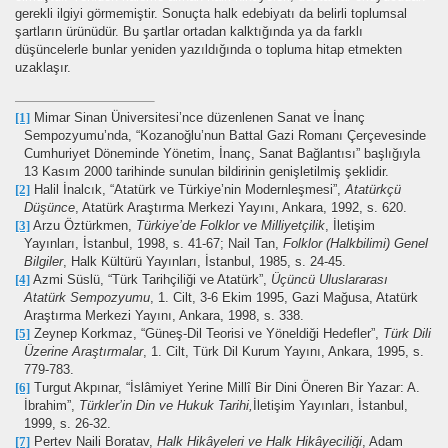
gerekli ilgiyi görmemiştir. Sonuçta halk edebiyatı da belirli toplumsal
şartların ürünüdür. Bu şartlar ortadan kalktığında ya da farklı
düşüncelerle bunlar yeniden yazıldığında o topluma hitap etmekten
uzaklaşır.
[1]
Mimar Sinan Üniversitesi’nce düzenlenen Sanat ve İnanç
Sempozyumu’nda, “Kozanoğlu’nun Battal Gazi Romanı Çerçevesinde
Cumhuriyet Döneminde Yönetim, İnanç, Sanat Bağlantısı” başlığıyla
13 Kasım 2000 tarihinde sunulan bildirinin genişletilmiş şeklidir.
[2]
Halil İnalcık, “Atatürk ve Türkiye’nin Modernleşmesi”,
Atatürkçü
Düşünce
, Atatürk Araştırma Merkezi Yayını, Ankara, 1992, s. 620.
[3]
Arzu Öztürkmen,
Türkiye’de Folklor ve Milliyetçilik
, İletişim
Yayınları, İstanbul, 1998, s. 41-67; Nail Tan,
Folklor (Halkbilimi) Genel
Bilgiler
, Halk Kültürü Yayınları, İstanbul, 1985, s. 24-45.
[4]
Azmi Süslü, “Türk Tarihçiliği ve Atatürk”,
Üçüncü Uluslararası
Atatürk Sempozyumu
, 1. Cilt, 3-6 Ekim 1995, Gazi Mağusa, Atatürk
Araştırma Merkezi Yayını, Ankara, 1998, s. 338.
[5]
Zeynep Korkmaz, “Güneş-Dil Teorisi ve Yöneldiği Hedefler”,
Türk Dili
Üzerine Araştırmalar
, 1. Cilt, Türk Dil Kurum Yayını, Ankara, 1995, s.
779-783.
[6]
Turgut Akpınar, “İslâmiyet Yerine Millî Bir Dini Öneren Bir Yazar: A.
İbrahim”,
Türkler’in Din ve Hukuk Tarihi,
İletişim Yayınları, İstanbul,
1999, s. 26-32.
[7]
Pertev Naili Boratav,
Halk Hikâyeleri ve Halk Hikâyeciliği
, Adam