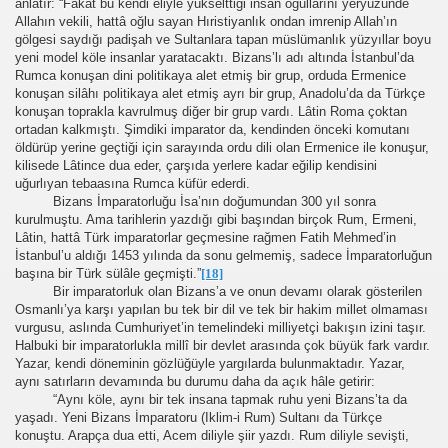
anlatır: “Fakat bu kendi eliyle yükselttiği insan oğullarını yeryüzünde
Allahın vekili, hattâ oğlu sayan Hıristiyanlık ondan imrenip Allah’ın
gölgesi saydığı padişah ve Sultanlara tapan müslümanlık yüzyıllar boyu
yeni model köle insanlar yaratacaktı. Bizans’lı adı altında İstanbul’da
Rumca konuşan dini politikaya alet etmiş bir grup, orduda Ermenice
konuşan silâhı politikaya alet etmiş ayrı bir grup, Anadolu’da da Türkçe
konuşan toprakla kavrulmuş diğer bir grup vardı. Lâtin Roma çoktan
ortadan kalkmıştı. Şimdiki imparator da, kendinden önceki komutanı
öldürüp yerine geçtiği için sarayında ordu dili olan Ermenice ile konuşur,
kilisede Lâtince dua eder, çarşıda yerlere kadar eğilip kendisini
uğurlıyan tebaasına Rumca küfür ederdi.
Bizans İmparatorluğu İsa’nın doğumundan 300 yıl sonra
kurulmuştu. Ama tarihlerin yazdığı gibi başından birçok Rum, Ermeni,
Lâtin, hattâ Türk imparatorlar geçmesine rağmen Fatih Mehmed’in
İstanbul’u aldığı 1453 yılında da sonu gelmemiş, sadece İmparatorluğun
başına bir Türk sülâle geçmişti.”
[18]
Bir imparatorluk olan Bizans’a ve onun devamı olarak gösterilen
Osmanlı’ya karşı yapılan bu tek bir dil ve tek bir hakim millet olmaması
vurgusu, aslında Cumhuriyet’in temelindeki milliyetçi bakışın izini taşır.
Halbuki bir imparatorlukla millî bir devlet arasında çok büyük fark vardır.
Yazar, kendi döneminin gözlüğüyle yargılarda bulunmaktadır. Yazar,
aynı satırların devamında bu durumu daha da açık hâle getirir:
“Aynı köle, aynı bir tek insana tapmak ruhu yeni Bizans’ta da
yaşadı. Yeni Bizans İmparatoru (Iklim-i Rum) Sultanı da Türkçe
konuştu. Arapça dua etti, Acem diliyle şiir yazdı. Rum diliyle sevişti,