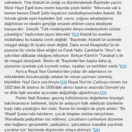
sahnelenir. Yine Atatürk’ün isteği ve düzeltmeleriyle
Bayönder
yazılır.
Münir Hayri Egeli bunu eserin başında şöyle belirtir: “Mevzuda vak’a
hemen hemen Ebedî Şefin hayatının sembolleşmesinden ibaretti. Bir
fırtınalı günde eşini kaybeden Şef, varını, yoğunu arkadaşlarına
dağıttıktan ve idealini gençliğe emanet ettikten sonra ebediyete
karışacaktı. Gençlik “Türk medeniyetini dünya medeniyetinin üstüne
çıkardığını” haykırırken piyes bitecekti
.
”
[22]
Atatürk'ün eserlere
müdahalesi bu kadarla sınırlı değildir: “Bayönder, Atatürk’ün üzerinde
meşgul olduğu ilk tiyatro eseri değildi. Daha evvel Akagündüz’ün bir
piyesine bir cümle ilâve ettiğini ve Faruk Nafiz Çamlıbel’in “Akın”ı ile
yakından alâkadar olduğunu biliyorum. Behçet Kâmil’in “Tünübuk”u ile
de meşgul olmuşlardı. Benim de “Bayönder”den başka daha üç
piyesimin üzerinde çok kıymetli notları, irşatları ve tashihleri vardır.”
[23]
Ayrıca Reşat Nuri Güntekin’den yobaz din adamlarını ve
tekkelerdeki bozulmuşluğu anlatan bir roman yazması istenmiş,
böylelikle
Yeşil Gece
yazılmıştır.
[24]
Reşat Nuri’nin
Çalıkuşu
romanı ise
1922’deki ilk baskısı ile 1939’daki altıncı baskısı arasında Osmanlı’yla
ve dinle ilgili unsurlar açısından değişikliğe uğratılmıştır.
[25]
Pertev Naili Boratav, geçmiş kültürümüzün değerlerine önyargılı
bakılmamasını belirterek, böyle bir anlayışın halk edebiyatı ürünlerine
karşı tabu yarattığını ileri sürer. Bunun bir örneğini de şöyle anlatır: “Bir
‘Maarif Şurası’nda hatırlarım, çocuk kitapları üstüne tartışılırken,
‘Masallarda padişahtan söz edilmesi, çocukların cumhuriyet düzenine
olan bağlarını gevşetebilir; padişahsız, şehzadesiz masallar yazılmalı
çocuklar için’ biçiminde düşünceler ortaya atılmıştı.”
[26]