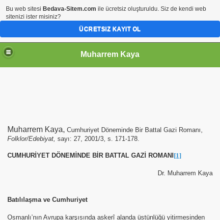
Bu web sitesi
Bedava-Sitem.com
ile ücretsiz oluşturuldu. Siz de kendi web
sitenizi ister misiniz?
ÜCRETSIZ KAYIT OL
Muharrem Kaya
Muharrem Kaya,
Cumhuriyet Döneminde Bir Battal Gazi Romanı,
Folklor/Edebiyat,
sayı: 27, 2001/3, s. 171-178.
CUMHURİYET DÖNEMİNDE BİR BATTAL GAZİ ROMANI
[1]
Dr. Muharrem Kaya
Batılılaşma ve Cumhuriyet
Osmanlı’nın Avrupa karşısında askerî alanda üstünlüğü yitirmesinden
i