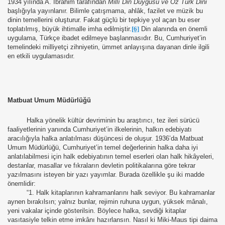
1934 yılında A. İbrahim tarafından
Millî Din Duygusu ve Öz Türk Dini
başlığıyla yayınlanır. Bilimle çatışmama, ahlâk, fazilet ve müzik bu
dinin temellerini oluşturur. Fakat güçlü bir tepkiye yol açan bu eser
toplatılmış, büyük ihtimalle imha edilmiştir.
[6]
Din alanında en önemli
uygulama, Türkçe ibadet edilmeye başlanmasıdır. Bu, Cumhuriyet’in
temelindeki milliyetçi zihniyetin, ümmet anlayışına dayanan dinle ilgili
SI
en etkili uygulamasıdır.
YASI
Matbuat Umum Müdürlüğü
Halka yönelik kültür devriminin bu araştırıcı, tez ileri sürücü
faaliyetlerinin yanında Cumhuriyet’in ilkelerinin, halkın edebiyatı
aracılığıyla halka anlatılması düşüncesi de oluşur. 1936’da Matbuat
Umum Müdürlüğü, Cumhuriyet’in temel değerlerinin halka daha iyi
anlatılabilmesi için halk edebiyatının temel eserleri olan halk hikâyeleri,
destanlar, masallar ve fıkraların devletin politikalarına göre tekrar
yazılmasını isteyen bir yazı yayımlar. Burada özellikle şu iki madde
önemlidir:
“1. Halk kitaplarının kahramanlarını halk seviyor. Bu kahramanlar
aynen bırakılsın; yalnız bunlar, rejimin ruhuna uygun, yüksek mânalı,
yeni vakalar içinde gösterilsin. Böylece halka, sevdiği kitaplar
vasıtasiyle telkin etme imkânı hazırlansın. Nasıl ki Miki-Maus tipi daima