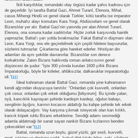
İkili karşıtlıklar, romandaki olay örgüsü kadar şahıs kadrosu için
de geçerlidir. İyi tarafta Battal Gazi, Ahmet Turanî, Elenora, Mihal,
casus Mihengi Hindû ve genel olarak Türkler, kötü tarafta ise imparator
Leon, muhafız alayı komutanı Kara Yorgi, Abdüsselam ve genel olarak
Bizanslılar yer alır. Battal Gazi’nin yanında yer alan Ahmet Turanî,
Elenora, ona sonuna kadar sadıktırlar. Hiçbir zorluk karşısında hainlik
yapmazlar, Battal’ı yarı yolda bırakmazlar. Fakat Battal’ın düşmanı olan
Leon, Kara Yorgi, onu ele geçirebilmek için çeşitli hilelere başvururlar,
sözlerini tutmazlar. Çıkarlarına göre hareket ederler. Hristiyan din
adamları da aynı şekilde davranırlar. Bizanslılar son derece
korkaktırlar. Zaten Bizans hakkında roman anlatıcısının genel
düşüncesi de şudur: “İşte 300 yılında kurulan 1600 yıllık Bizans
İmparatorluğu, böyle bir köleler, ahlâksızlar, dalkavuklar imparatorluğu
idi.”
[11]
İdeal kahraman olarak Battal Gazi, romanda yine kahramanın
kendi ağzından okuyucuya tanıtılır: “Onlardan çok kuvvetli, onlardan
çok cesur, onlardan çok erkek olduğumu [biliyorum]. Bu içinde yalan,
riyâ, kancıklık kaynayan şehirde kardeşin kardeşi, oğulun babayı,
sevgilinin âşığını, karının kocasını aldattığı bu kahpe şehirde tek erkek
olarak dolaşacağım. Vay karşıma çıkmak isteyecek olan karı kılıklı,
kancık köpek ruhlu Bizans erkeklerine. Sevdiği adamı sevmediği
adamla aldatmağı bir sanat sayan nankör Bizans kızlarının benden
çekecekleri var.”
[12]
Battal, romanda uzun boylu, güzel yüzlü, gür sesli, kuvvetli,
mert, sözüne ve dostuna sadık, kutsal dört kitabı bilen, zeki, silahşor