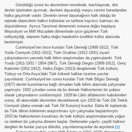
Görüldüğü üzere bu devrimlerin temelinde, batılılaşmak, dini
devlet işlerinden ayırmak, devletin dayandığı meşru zemini hanedandan
halka geçirmek vardır. Devletin temel dayanağının halk olduğu bir
rejimde idarecilerin halkın kültürüne ve tarihine kayıtsız kalması da
düşünülemez. Ayrıca Tanzimat döneminin sonuna doğru başlayıp
Meşrutiyet ve Millî Mücadele döneminde iyice güçlenen Türk
milliyetçiliği, idarenin halka doğru hareketini özellikle kültür alanında
beslemiştir.
Cumhuriyet’ten önce kurulan Türk Derneği (1908-1912), Türk
Yurdu Cemiyeti (1911-1912), Türk Ocakları (1912-1931) siyasî
çalışmalarının yanında halk bilimi araştırmaları da yapmışlardır.
Türk
Yurdu
(1911-1931 / 1954-1967),
Türk Derneği Dergisi
(1908-1912),
Genç
Kalemler
(1911-1912),
Halka Doğru
(1913) dergilerinde Türk kültürü,
Türkçe ve Orta Asya’daki Türk kökenli halklar üzerine yazılar
yayımlandı. Cumhuriyet’ten sonra kurulan Türk Halk Bilgisi Derneği
(1927) devlet kurumlarına bağlı olmadan halk bilimi alanında çalışmalar
yapmıştır. 1932 yılından sonra da bu dernek Halkevlerinin bir şubesi
olarak çalışmalarını sürdürmüştür. 1928’de Lâtin alfabesinin kabulünden
sonra, dil alanındaki devrimleri desteklemek için 1932’de Türk Dili Tetkik
Cemiyeti (daha sonraki adı Türk Dil Kurumu) kurulur. Daha ilk toplantıda
da Türk dilinin köklerinin araştırılması için çalışmalar başlatılmıştır.
1932’de Halkevlerinin kurulması ile halk kültürü araştırmalarında yoğun
ve üretken bir çalışma dönemi başlar. Derlemeler yapılır, çeşitli halkevi
dergileri ile bunlar yazıya dökülür, yayınlanmayanlar da arşivlenir.
[3]
t