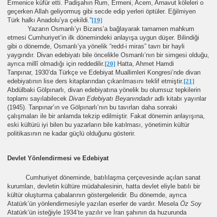
Ermenice küfür etti. Padişahın Rum, Ermeni, Acem, Arnavut köleleri o
geçerken Allah geliyormuş gibi secde edip yerleri öptüler. Eğilmiyen
Türk halkı Anadolu’ya çekildi.”
[19]
Yazarın Osmanlı’yı Bizans’a bağlayarak tamamen mahkum
etmesi Cumhuriyet’in ilk dönemindeki anlayışa uygun düşer. Bilindiği
gibi o dönemde, Osmanlı’ya yönelik “redd-i miras” tavrı bir hayli
yaygındır. Divan edebiyatı bile öncelikle Osmanlı’nın bir simgesi olduğu,
ayrıca millî olmadığı için reddedilir.
[20]
Hatta, Ahmet Hamdi
Tanpınar, 1930’da Türkçe ve Edebiyat Muallimleri Kongresi’nde divan
edebiyatının lise ders kitaplarından çıkarılmasını teklif etmiştir.
[21]
Abdülbaki Gölpınarlı, divan edebiyatına yönelik bu olumsuz tepkilerin
toplamı sayılabilecek
Divan Edebiyatı Beyanındadır
adlı kitabı yayınlar
(1945). Tanpınar’ın ve Gölpınarlı’nın bu tavırları daha sonraki
çalışmaları ile bir anlamda tekzip edilmiştir. Fakat dönemin anlayışına,
eski kültürü iyi bilen bu yazarların bile katılması, yönetimin kültür
politikasının ne kadar güçlü olduğunu gösterir.
Devlet Yönlendirmesi ve Edebiyat
Cumhuriyet döneminde, batılılaşma çerçevesinde açılan sanat
kurumları, devletin kültüre müdahalesinin, hatta devlet eliyle batılı bir
kültür oluşturma çabalarının göstergeleridir. Bu dönemde, ayrıca
Atatürk’ün yönlendirmesiyle yazılan eserler de vardır. Mesela
Öz Soy
Atatürk’ün isteğiyle 1934’te yazılır ve İran şahının da huzurunda