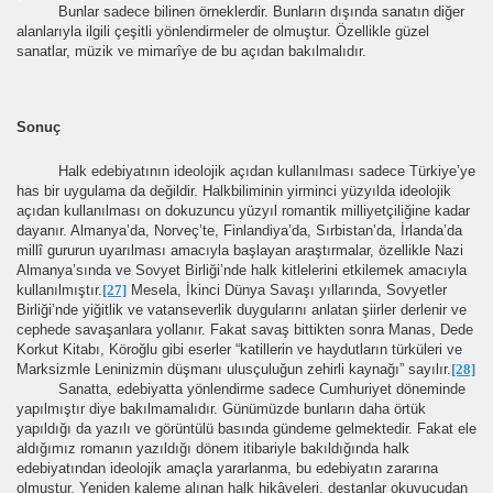
Bunlar sadece bilinen örneklerdir. Bunların dışında sanatın diğer
alanlarıyla ilgili çeşitli yönlendirmeler de olmuştur. Özellikle güzel
sanatlar, müzik ve mimarîye de bu açıdan bakılmalıdır.
Sonuç
Halk edebiyatının ideolojik açıdan kullanılması sadece Türkiye’ye
has bir uygulama da değildir. Halkbiliminin yirminci yüzyılda ideolojik
açıdan kullanılması on dokuzuncu yüzyıl romantik milliyetçiliğine kadar
dayanır. Almanya’da, Norveç’te, Finlandiya’da, Sırbistan’da, İrlanda’da
millî gururun uyarılması amacıyla başlayan araştırmalar, özellikle Nazi
Almanya’sında ve Sovyet Birliği’nde halk kitlelerini etkilemek amacıyla
kullanılmıştır.
[27]
Mesela, İkinci Dünya Savaşı yıllarında, Sovyetler
Birliği’nde yiğitlik ve vatanseverlik duygularını anlatan şiirler derlenir ve
cephede savaşanlara yollanır. Fakat savaş bittikten sonra Manas, Dede
Korkut Kitabı, Köroğlu gibi eserler “katillerin ve haydutların türküleri ve
Marksizmle Leninizmin düşmanı ulusçuluğun zehirli kaynağı” sayılır.
[28]
Sanatta, edebiyatta yönlendirme sadece Cumhuriyet döneminde
yapılmıştır diye bakılmamalıdır. Günümüzde bunların daha örtük
yapıldığı da yazılı ve görüntülü basında gündeme gelmektedir. Fakat ele
aldığımız romanın yazıldığı dönem itibariyle bakıldığında halk
edebiyatından ideolojik amaçla yararlanma, bu edebiyatın zararına
olmuştur. Yeniden kaleme alınan halk hikâyeleri, destanlar okuyucudan